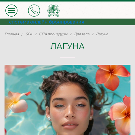
система онлайн-бронирования
Главная
SPA
СПА процедуры
Для тела
Лагуна
ЛАГУНА