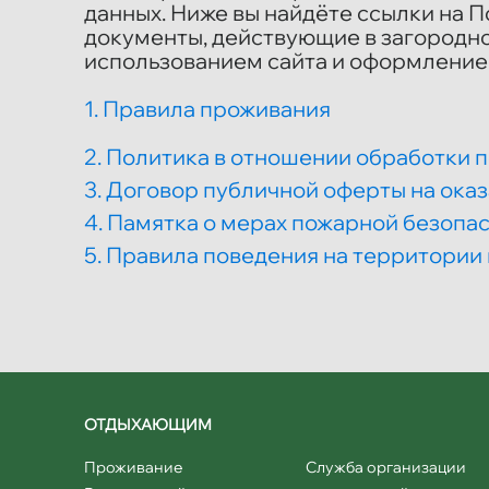
данных. Ниже вы найдёте ссылки на 
документы, действующие в загородно
использованием сайта и оформление
1. Правила проживания
2. Политика в отношении обработки 
3. Договор публичной оферты на оказ
4
.
Памятка о мерах пожарной безопа
5
.
Правила поведения на территории 
ОТДЫХАЮЩИМ
Проживание
Служба организации