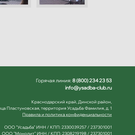
Горячая линия:
8 (800) 234 23 53
info@ysadba-club.ru
Краснодарский край, Динской район,
ца Пластуновская, территория Усадьба Фамилия, д. 1
Правила и политика конфиденциальности
ООО "Усадьба" ИНН / КПП: 2330039257 / 237301001
ООО "Монолит" ИНН / КПП: 2308219198 / 237301001